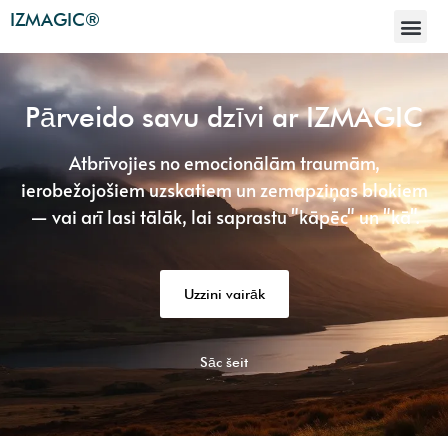
IZMAGIC®
Pārveido savu dzīvi ar IZMAGIC
Atbrīvojies no emocionālām traumām,
ierobežojošiem uzskatiem un zemapziņas blokiem
— vai arī lasi tālāk, lai saprastu "kāpēc" un "kā".
Uzzini vairāk
Sāc šeit