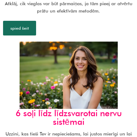
Atklāj, cik vieglas var būt pārmaiņas, ja tām pieej ar atvērtu
prātu un efektīvām metodēm.
spied šeit
6 soļi līdz līdzsvarotai nervu
sistēmai
Uzzini, kas tieši Tev ir nepieciešams, lai justos mierīgi un lai