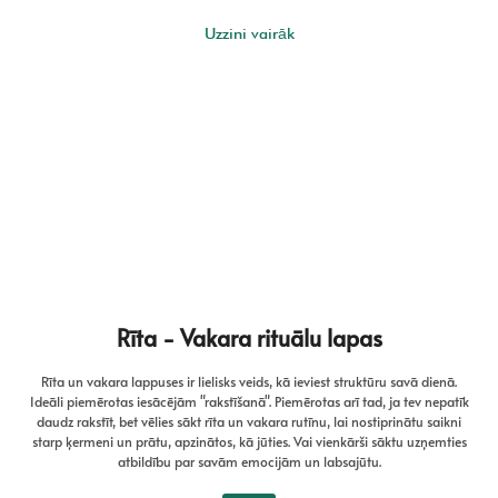
Uzzini vairāk
Rīta - Vakara rituālu lapas
Rīta un vakara lappuses ir lielisks veids, kā ieviest struktūru savā dienā.
Ideāli piemērotas iesācējām "rakstīšanā". Piemērotas arī tad, ja tev nepatīk
daudz rakstīt, bet vēlies sākt rīta un vakara rutīnu, lai nostiprinātu saikni
starp ķermeni un prātu, apzinātos, kā jūties. Vai vienkārši sāktu uzņemties
atbildību par savām emocijām un labsajūtu.