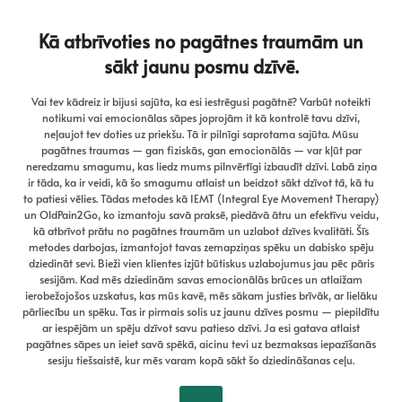
Kā atbrīvoties no pagātnes traumām un
sākt jaunu posmu dzīvē.
Vai tev kādreiz ir bijusi sajūta, ka esi iestrēgusi pagātnē? Varbūt noteikti
notikumi vai emocionālas sāpes joprojām it kā kontrolē tavu dzīvi,
neļaujot tev doties uz priekšu. Tā ir pilnīgi saprotama sajūta. Mūsu
pagātnes traumas — gan fiziskās, gan emocionālās — var kļūt par
neredzamu smagumu, kas liedz mums pilnvērtīgi izbaudīt dzīvi. Labā ziņa
ir tāda, ka ir veidi, kā šo smagumu atlaist un beidzot sākt dzīvot tā, kā tu
to patiesi vēlies. Tādas metodes kā IEMT (Integral Eye Movement Therapy)
un OldPain2Go, ko izmantoju savā praksē, piedāvā ātru un efektīvu veidu,
kā atbrīvot prātu no pagātnes traumām un uzlabot dzīves kvalitāti. Šīs
metodes darbojas, izmantojot tavas zemapziņas spēku un dabisko spēju
dziedināt sevi. Bieži vien klientes izjūt būtiskus uzlabojumus jau pēc pāris
sesijām. Kad mēs dziedinām savas emocionālās brūces un atlaižam
ierobežojošos uzskatus, kas mūs kavē, mēs sākam justies brīvāk, ar lielāku
pārliecību un spēku. Tas ir pirmais solis uz jaunu dzīves posmu — piepildītu
ar iespējām un spēju dzīvot savu patieso dzīvi. Ja esi gatava atlaist
pagātnes sāpes un ieiet savā spēkā, aicinu tevi uz bezmaksas iepazīšanās
sesiju tiešsaistē, kur mēs varam kopā sākt šo dziedināšanas ceļu.