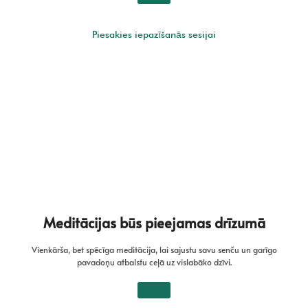
Piesakies iepazīšanās sesijai
Meditācijas būs pieejamas drīzumā
Vienkārša, bet spēcīga meditācija, lai sajustu savu senču un garīgo
pavadoņu atbalstu ceļā uz vislabāko dzīvi.