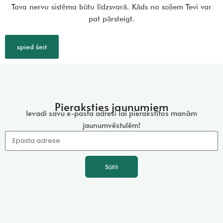
Tava nervu sistēma būtu līdzsvarā. Kāds no soļiem Tevi var
pat pārsteigt.
spied šeit
Pieraksties jaunumiem
Ievadi savu e-pasta adresi lai pierakstītos
manām
jaunumvēstulēm!
Sūtīt