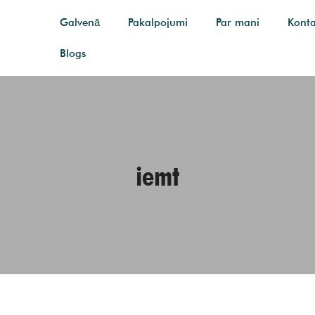
Galvenā
Pakalpojumi
Par mani
Konta
Blogs
iemt